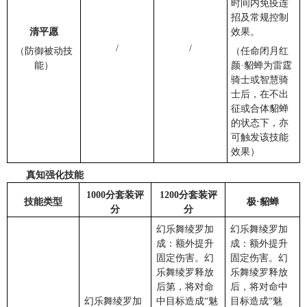
时间内免疫连
招及常规控制
清平愿
效果。
/
/
（防御被动技
（任命闭月红
能）
颜·貂蝉为雷霆
骑士或智慧骑
士后，在不出
征或合体貂蝉
的状态下，亦
可触发该技能
效果）
真知强化技能
1000分套装评
1200分套装评
技能类型
极·貂蝉
分
分
幻乐舞绫罗加
幻乐舞绫罗加
成：额外提升
成：额外提升
固定伤害。幻
固定伤害。幻
乐舞绫罗释放
乐舞绫罗释放
后第，将对命
后，将对命中
幻乐舞绫罗加
中目标造成“魅
目标造成“魅