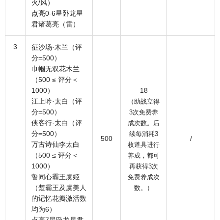
火/风）
点亮0-6星卧龙星
君诸葛亮（雷）
3
征沙场·木兰（评
分=500）
巾帼无双花木兰
（500 ≤ 评分＜
1000）
18
江上吟·太白（评
（助战立得
分=500）
3次免费养
侠客行·太白（评
成次数。后
分=500）
续每消耗3
500
/
万古诗仙李太白
枚道具进行
（500 ≤ 评分＜
养成，都可
1000）
再获得3次
誓同心霸王虞姬
免费养成次
（楚霸王及虞美人
数。）
的记忆花瓣激活数
均为6）
点亮7星卧龙星君