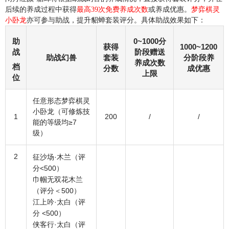
后续的养成过程中获得
最高39次免费养成次数
或养成优惠。
梦弈棋灵
小卧龙
亦可参与助战，提升貂蝉套装评分。具体助战效果如下：
0~1000分
助
获得
1000~1200
阶段赠送
战
助战幻兽
套装
分阶段养
养成次数
档
分数
成优惠
上限
位
任意形态梦弈棋灵
小卧龙（可修炼技
1
200
/
/
能的等级均≥7
级）
2
征沙场·木兰（评
分<500）
巾帼无双花木兰
（评分＜500）
江上吟·太白（评
分 <500）
侠客行·太白（评