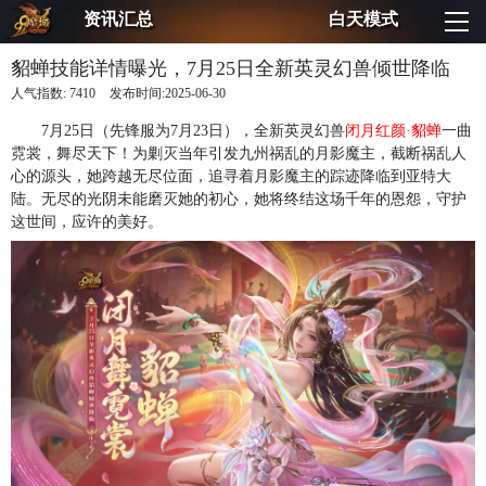
资讯汇总
白天模式
貂蝉技能详情曝光，7月25日全新英灵幻兽倾世降临
人气指数:
7410
发布时间:2025-06-30
7月25日（先锋服为7月23日），全新英灵幻兽
闭月红颜·貂蝉
一曲
霓裳，舞尽天下！为剿灭当年引发九州祸乱的月影魔主，截断祸乱人
心的源头，她跨越无尽位面，追寻着月影魔主的踪迹降临到亚特大
陆。无尽的光阴未能磨灭她的初心，她将终结这场千年的恩怨，守护
这世间，应许的美好。