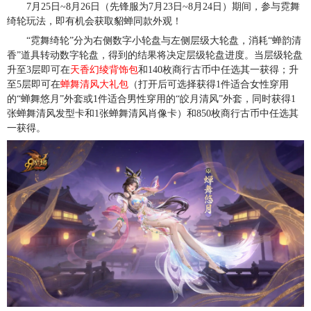
7月25日~8月26日（先锋服为7月23日~8月24日）期间，参与霓舞
绮轮玩法，即有机会获取貂蝉同款外观！
“霓舞绮轮”分为右侧数字小轮盘与左侧层级大轮盘，消耗“蝉韵清
香”道具转动数字轮盘，得到的结果将决定层级轮盘进度。当层级轮盘
升至3层即可在
天香幻绫背饰包
和140枚商行古币中任选其一获得；升
至5层即可在
蝉舞清风大礼包
（打开后可选择获得1件适合女性穿用
的“蝉舞悠月”外套或1件适合男性穿用的“皎月清风”外套，同时获得1
张蝉舞清风发型卡和1张蝉舞清风肖像卡）和850枚商行古币中任选其
一获得。