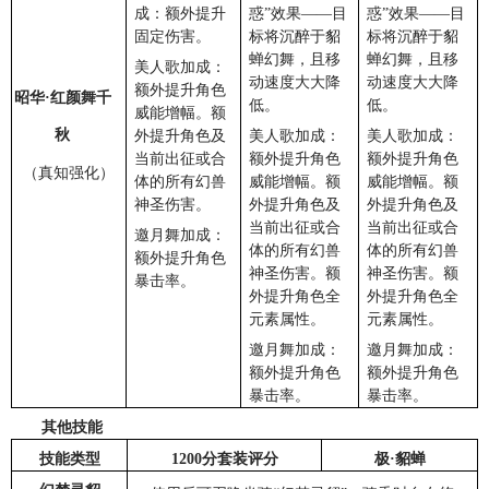
成：额外提升
惑”效果——目
惑”效果——目
固定伤害。
标将沉醉于貂
标将沉醉于貂
蝉幻舞，且移
蝉幻舞，且移
美人歌加成：
动速度大大降
动速度大大降
额外提升角色
昭华·红颜舞千
低。
低。
威能增幅。额
秋
外提升角色及
美人歌加成：
美人歌加成：
当前出征或合
额外提升角色
额外提升角色
（真知强化）
体的所有幻兽
威能增幅。额
威能增幅。额
神圣伤害。
外提升角色及
外提升角色及
当前出征或合
当前出征或合
邀月舞加成：
体的所有幻兽
体的所有幻兽
额外提升角色
神圣伤害。额
神圣伤害。额
暴击率。
外提升角色全
外提升角色全
元素属性。
元素属性。
邀月舞加成：
邀月舞加成：
额外提升角色
额外提升角色
暴击率。
暴击率。
其他技能
技能类型
1200分套装评分
极·貂蝉