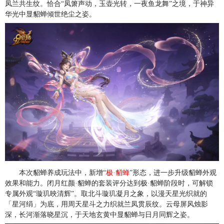
凤兰共生纹。恰合“凤箫声动，玉壶光转，一夜鱼龙舞”之境，于神异
华光中显貂蝉倾世绝尘之姿。
本次貂蝉养成玩法中，新增“
极·貂蝉
”形态，进一步升级貂蝉外观
效果和能力。闭月红颜·貂蝉的套装评分达到极·貂蝉阶段时，可解锁
专属外观“璇玑映清辉”。取北斗璇玑凝月之象，以漫天星光织就的
「星河绢」为底，用周天星斗之力织就兰凤贯辰纹。云母屏风烛影
深，长河渐落晓星沉，于天地玄黄中显貂蝉与日月同辉之姿。