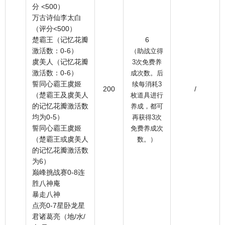
分 <500）
万古诗仙李太白
（评分<500）
楚霸王（记忆花瓣
6
激活数：0-6）
（助战立得
虞美人（记忆花瓣
3次免费养
激活数：0-6）
成次数。后
誓同心霸王虞姬
续每消耗3
200
/
（楚霸王及虞美人
枚道具进行
的记忆花瓣激活数
养成，都可
均为0-5）
再获得3次
誓同心霸王虞姬
免费养成次
（楚霸王或虞美人
数。）
的记忆花瓣激活数
为6）
巅峰挑战赛0-8连
胜八神庵
暴走八神
点亮0-7星卧龙星
君诸葛亮（地/水/