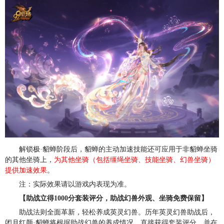
解锁极·貂蝉阶段后，貂蝉的主动加速技能还可应用于非貂蝉坐骑
的其他坐骑上，
为其他坐骑（包括缰绳坐骑、技能坐骑、幻兽坐骑）
提供加速效果
。
注：实际效果请以游戏内表现为准。
【助战立得1000分套装评分，助战幻兽外观、坐骑免费保留】
助战法则全面革新，轻松养成英灵幻兽。历年英灵幻兽助战后，
闭月红颜·貂蝉将根据助战幻兽的养成情况，直接获得套装评分，并在