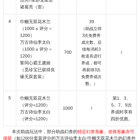
诸葛亮（雷）
4
巾帼无双花木兰
39
（1000 ≤ 评分＜
（助战立得
1200）
3次免费养
万古诗仙李太白
成次数。后
（1000 ≤ 评分＜
续每消耗3
700
/
1200）
枚道具进行
誓同心霸王虞姬
养成，都可
（觅珍宝已获得良
再获得3次
缘无双套装）
免费养成次
数。）
5
巾帼无双花木兰
第1、3、
（评分=1200）
5、7、9次
1000
/
万古诗仙李太白
养成时享有
（评分=1200）
四折优惠。
本次助战玩法中，部分助战幻兽的
特定幻兽形象
、
坐骑形象亦可
保留
（如1200分套装评分的万古诗仙李太白/巾帼无双花木兰的幻兽外