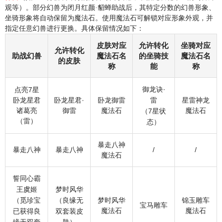
观等）。部分幻兽为闭月红颜·貂蝉助战后，其特定分数的幻兽形象、
坐骑形象将自动保留为魔法石。使用魔法石可解锁对应形象外观，并
指定任意幻兽进行更换。具体保留情况如下：
皮肤对应
允许转化
坐骑对应
允许转化
助战幻兽
魔法石名
的坐骑技
魔法石名
的皮肤
称
能
称
御龙诀·
点亮7星
卧龙星君
卧龙星君·
卧龙御雷
雷
星雷神龙
诸葛亮
御雷
魔法石
魔法石
（7星状
（雷）
态）
暴走八神
暴走八神
暴走八神
/
/
魔法石
誓同心霸
王虞姬
梦时风华
（觅珍宝
（良缘无
梦时风华
锦玉雕车
宝马雕车
魔法石
魔法石
已获得良
双套装皮
缘无双套
肤）