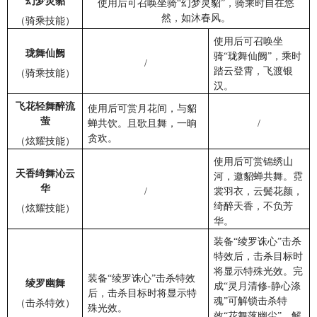
幻梦灵貂
使用后可召唤坐骑“幻梦灵貂”，骑乘时自在悠
然，如沐春风。
（骑乘技能）
使用后可召唤坐
珑舞仙阙
骑“珑舞仙阙”，乘时
/
踏云登霄，飞渡银
（骑乘技能）
汉。
飞花轻舞醉流
使用后可赏月花间，与貂
萤
蝉共饮。且歌且舞，一晌
/
贪欢。
（炫耀技能）
使用后可赏锦绣山
天香绮舞沁云
河，邀貂蝉共舞。霓
华
/
裳羽衣，云鬓花颜，
绮醉天香，不负芳
（炫耀技能）
华。
装备“绫罗诛心”击杀
特效后，击杀目标时
将显示特殊光效。完
装备“绫罗诛心”击杀特效
绫罗幽舞
成“灵月清修-静心涤
后，击杀目标时将显示特
魂”可解锁击杀特
（击杀特效）
殊光效。
效“花舞落幽尘”。解