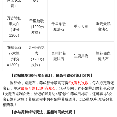
装）
万古诗仙
千里踏歌
李太白
千里踏歌
垂云天鹏
垂云天鹏
（1200分
魔法石
魔法石
（评分
皮肤）
=1200）
巾帼无双
九州·灼花
花木兰
志
九州灼花
兰花仙鹿
兰鹿共挽
魔法石
魔法石
（评分
（1200分
=1200）
皮肤）
【购貂蝉享100%魔石返利，最高可得6次返利次数】
购貂蝉，返魔石，养成貂蝉最高可得
6次返利次数
，每次必定返还
魔石，单次
最高可返15104点魔石
。活动期间，购买貂蝉幻兽礼包必得
1次魔石返利次数；登记貂蝉并达成阶段性养成目标后，还可再得5次
魔石返利次数！养成过程中另有貂蝉养成道具、31.5星XO礼盒等好礼
相赠哦！
【参与霓舞绮轮玩法，赢貂蝉同款外观 】