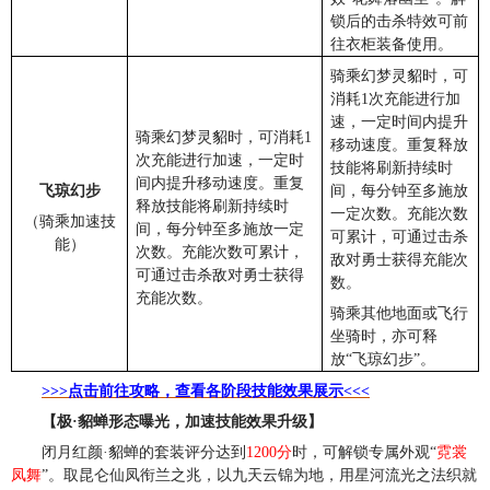
锁后的击杀特效可前
往衣柜装备使用。
骑乘幻梦灵貂时，可
消耗1次充能进行加
速，一定时间内提升
骑乘幻梦灵貂时，可消耗1
移动速度。重复释放
次充能进行加速，一定时
技能将刷新持续时
间内提升移动速度。重复
飞琼幻步
间，每分钟至多施放
释放技能将刷新持续时
一定次数。充能次数
（骑乘加速技
间，每分钟至多施放一定
可累计，可通过击杀
能）
次数。充能次数可累计，
敌对勇士获得充能次
可通过击杀敌对勇士获得
数。
充能次数。
骑乘其他地面或飞行
坐骑时，亦可释
放“飞琼幻步”。
>>>点击前往攻略，查看各阶段技能效果展示<<<
【极·貂蝉形态曝光，加速技能效果升级】
闭月红颜·貂蝉的套装评分达到
1200分
时，可解锁专属外观“
霓裳
凤舞
”。取昆仑仙凤衔兰之兆，以九天云锦为地，用星河流光之法织就