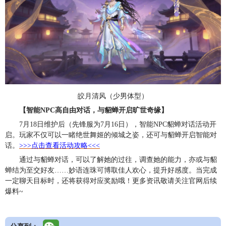
皎月清风（少男体型）
【智能NPC高自由对话，与貂蝉开启旷世奇缘】
7月18日维护后（先锋服为7月16日），智能NPC貂蝉对话活动开
启。玩家不仅可以一睹绝世舞姬的倾城之姿，还可与貂蝉开启智能对
话。
>>>点击查看活动攻略<<<
通过与貂蝉对话，可以了解她的过往，调查她的能力，亦或与貂
蝉结为至交好友……妙语连珠可博取佳人欢心，提升好感度。当完成
一定聊天目标时，还将获得对应奖励哦！更多资讯敬请关注官网后续
爆料~